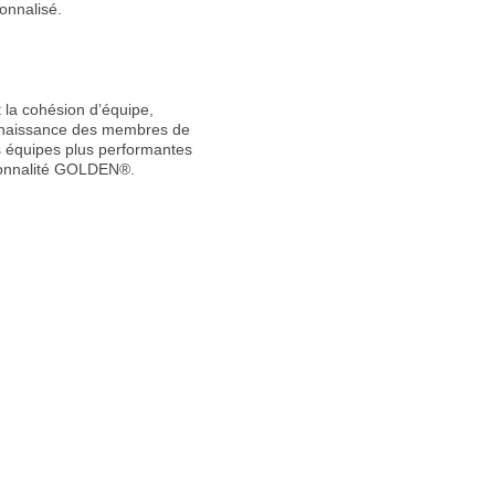
onnalisé.
t la cohésion d’équipe,
connaissance des membres de
s équipes plus performantes
rsonnalité GOLDEN®.